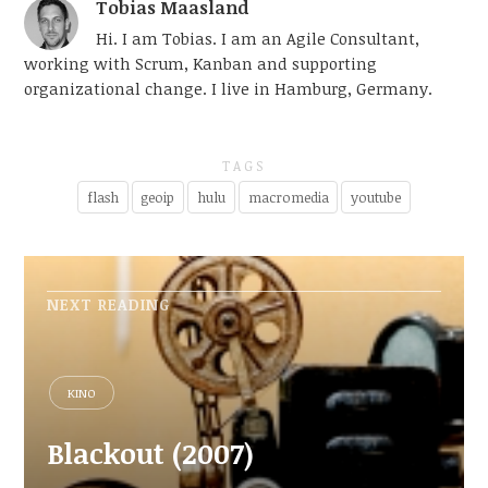
Tobias Maasland
Hi. I am Tobias. I am an Agile Consultant,
working with Scrum, Kanban and supporting
organizational change. I live in Hamburg, Germany.
TAGS
flash
geoip
hulu
macromedia
youtube
NEXT READING
KINO
Blackout (2007)