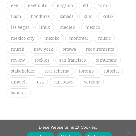
eee
eeebuntu
english
etl
film
flash
honduras
kanada
kino
kritik
las vegas
linux
medien
mexico
mexico city
mexiko
montreal
music
musik
new york
ottawa
requirements
review
rockies
san francisco
simutrans
stakeholder
star schema
toronto
tutorial
umwelt
usa
vancouver
verkehr
xandros
Diese Webseite nutzt Cookies.