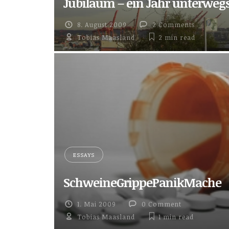
Jubiläum – ein Jahr unterweg
8. August 2009
2 Comments
Tobias Maasland
2 min
read
ESSAYS
SchweineGrippePanikMache
1. Mai 2009
0 Comment
Tobias Maasland
1 min
read