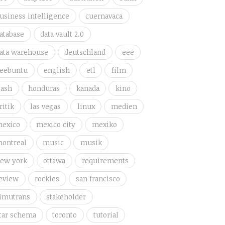
usiness intelligence
cuernavaca
atabase
data vault 2.0
ata warehouse
deutschland
eee
eebuntu
english
etl
film
lash
honduras
kanada
kino
ritik
las vegas
linux
medien
exico
mexico city
mexiko
ontreal
music
musik
ew york
ottawa
requirements
eview
rockies
san francisco
imutrans
stakeholder
tar schema
toronto
tutorial