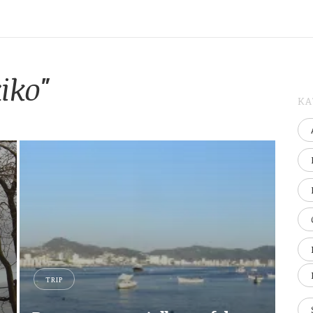
iko"
KA
TRIP