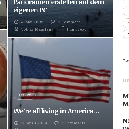
s
Panoramen erstellen auf dem
eigenen PC
4. Mai 2009
0 Comment
Tobias Maasland
1 min
read
Tw
NE
Ma
ESSAYS
M
We’re all living in America…
Ne
13. April 2009
4 Comments
w