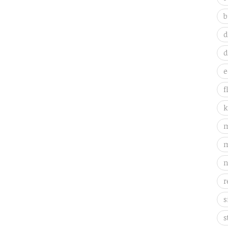
b
d
d
e
f
k
m
m
n
r
s
s