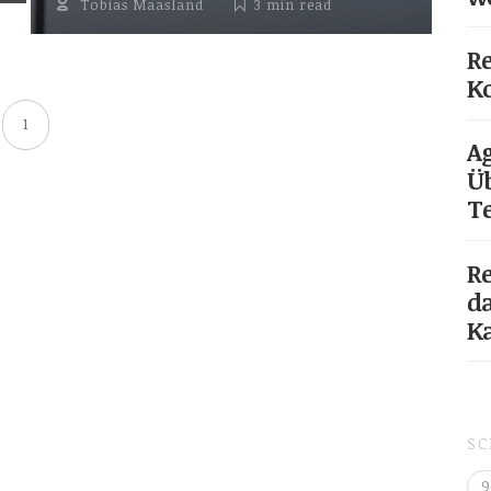
Tobias Maasland
3 min
read
Re
Ko
1
Ag
Üb
T
Re
da
K
S
9