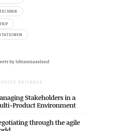
TECHNIK
TRIP
STATIONEN
eets by tobiasmaasland
UESTE BEITRÄGE
naging Stakeholders in a
ulti-Product Environment
gotiating through the agile
orld