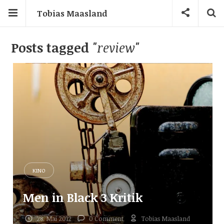
Tobias Maasland
Posts tagged
"review"
KINO
Men in Black 3 Kritik
28. Mai 2012
0 Comment
Tobias Maasland