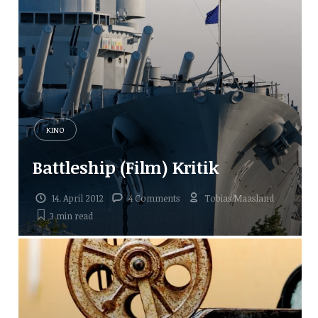
KINO
Battleship (Film) Kritik
14. April 2012
4 Comments
Tobias Maasland
3 min
read