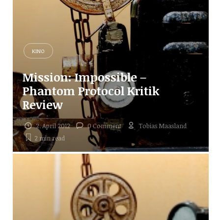
KINO
Mission: Impossible –
Phantom Protocol Kritik
Review
2. April 2012
0 Comment
Tobias Maasland
2 min
read