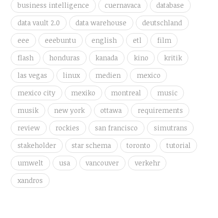
business intelligence
cuernavaca
database
data vault 2.0
data warehouse
deutschland
eee
eeebuntu
english
etl
film
flash
honduras
kanada
kino
kritik
las vegas
linux
medien
mexico
mexico city
mexiko
montreal
music
musik
new york
ottawa
requirements
review
rockies
san francisco
simutrans
stakeholder
star schema
toronto
tutorial
umwelt
usa
vancouver
verkehr
xandros