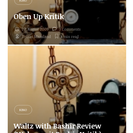
KINO
Oben Up Kritik
27. August 2009
3 Comments
Tobias Maasland
2 min
read
KINO
Waltz with Bashir Review