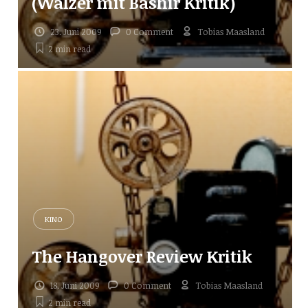
(Walzer mit Bashir Kritik)
23. Juni 2009
0 Comment
Tobias Maasland
2 min
read
KINO
The Hangover Review Kritik
18. Juni 2009
0 Comment
Tobias Maasland
2 min
read