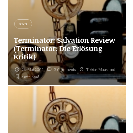
KINO
Terminator: Salvation Review
(Terminator: Die Erlösung
Kritik)
26. Mai 2009
2 Comments
Tobias Maasland
2 min
read