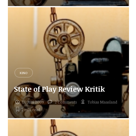
KINO
State of Play Review Kritik
13. Juni 2009
2 Comments
Tobias Maasland
2 min
read