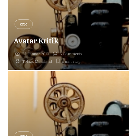
KINO
Avatar Kritik
28. Januar 2010
5 Comments
Tobias Maasland
2 min
read