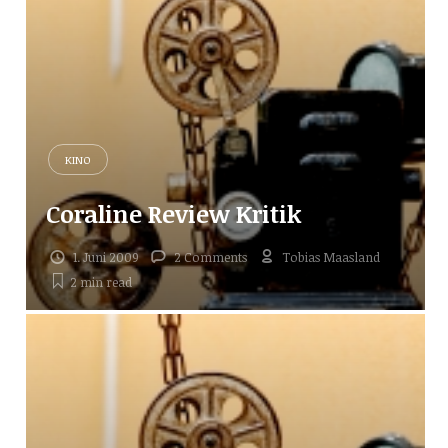
KINO
Coraline Review Kritik
1. Juni 2009
2 Comments
Tobias Maasland
2 min
read