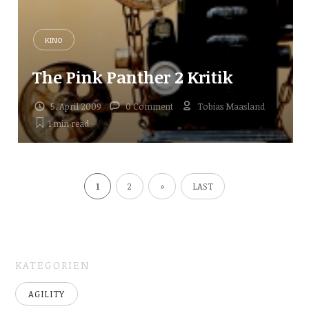
KINO
The Pink Panther 2 Kritik
5. April 2009
0 Comment
Tobias Maasland
1 min
read
1
2
»
LAST
KATEGORIEN
AGILITY