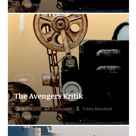
2 min
read
KINO
The Avengers Kritik
4. Mai 2012
1 Comment
Tobias Maasland
2 min
read