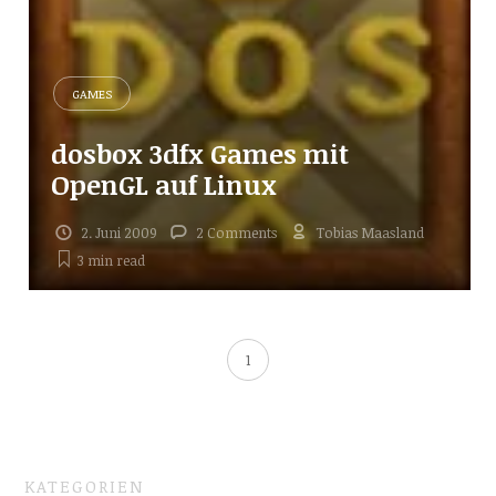
GAMES
dosbox 3dfx Games mit
OpenGL auf Linux
2. Juni 2009
2 Comments
Tobias Maasland
3 min
read
1
KATEGORIEN