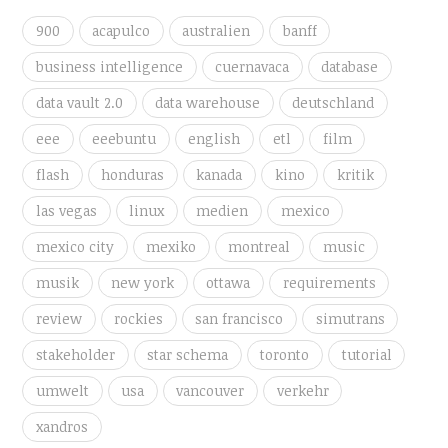
900
acapulco
australien
banff
business intelligence
cuernavaca
database
data vault 2.0
data warehouse
deutschland
eee
eeebuntu
english
etl
film
flash
honduras
kanada
kino
kritik
las vegas
linux
medien
mexico
mexico city
mexiko
montreal
music
musik
new york
ottawa
requirements
review
rockies
san francisco
simutrans
stakeholder
star schema
toronto
tutorial
umwelt
usa
vancouver
verkehr
xandros