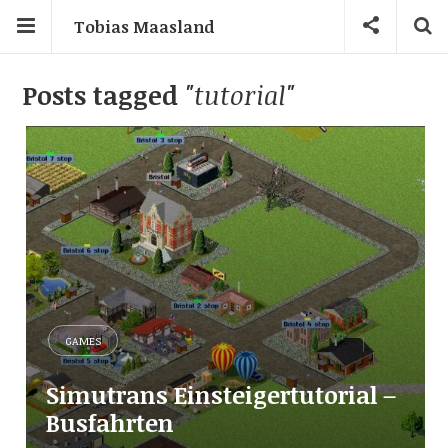
Tobias Maasland
Posts tagged
"tutorial"
GAMES
Simutrans Einsteigertutorial –
Busfahrten