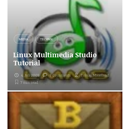
MEDIA
TECHNIK
Linux Multimedia Studio
Tutorial
4. Juli 2009
9 Comments
Tobias Maasland
7 min
read