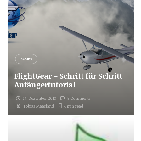
GAMES
FlightGear – Schritt für Schritt
Anfängertutorial
19. Dezember 2010
5 Comments
Tobias Maasland
4 min
read