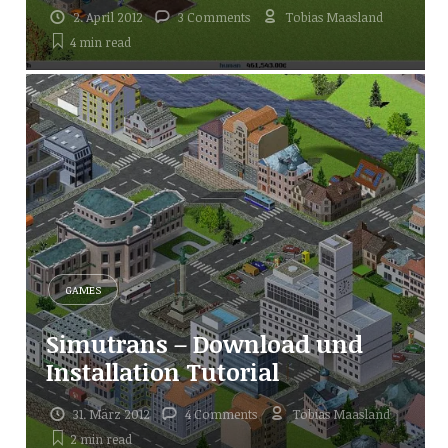
2. April 2012
3 Comments
Tobias Maasland
4 min
read
GAMES
Simutrans – Download und
Installation Tutorial
31. März 2012
4 Comments
Tobias Maasland
2 min
read