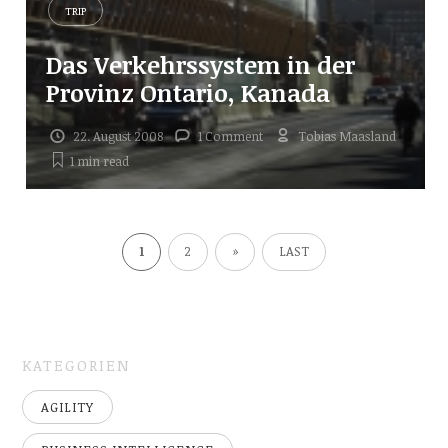
TRIP
Das Verkehrssystem in der
Provinz Ontario, Kanada
22. August 2008
1 Comment
Tobias Maasland
1 min
read
1
2
»
LAST
KATEGORIEN
AGILITY