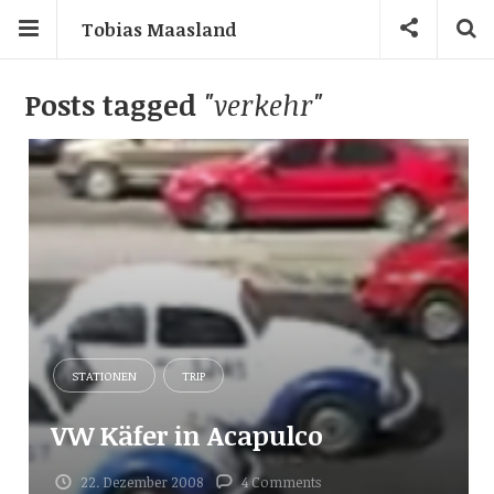
Tobias Maasland
Posts tagged
"verkehr"
STATIONEN
TRIP
VW Käfer in Acapulco
22. Dezember 2008
4 Comments