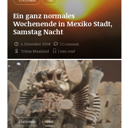
STATIONEN
TRIP
Ein ganz normales
Wochenende in Mexiko Stadt,
Samstag Nacht
6. Dezember 2008
1 Comment
Tobias Maasland
1 min
read
STATIONEN
TRIP