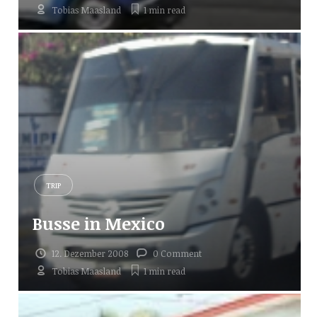
Tobias Maasland
1 min
read
TRIP
Busse in Mexico
12. Dezember 2008
0 Comment
Tobias Maasland
1 min
read