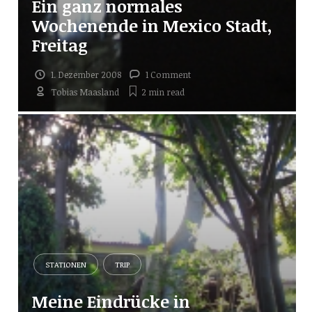
Ein ganz normales
Wochenende in Mexico Stadt,
Freitag
1. Dezember 2008
1 Comment
Tobias Maasland
2 min
read
STATIONEN
TRIP
Meine Eindrücke in