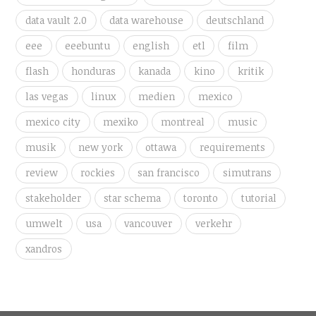
data vault 2.0
data warehouse
deutschland
eee
eeebuntu
english
etl
film
flash
honduras
kanada
kino
kritik
las vegas
linux
medien
mexico
mexico city
mexiko
montreal
music
musik
new york
ottawa
requirements
review
rockies
san francisco
simutrans
stakeholder
star schema
toronto
tutorial
umwelt
usa
vancouver
verkehr
xandros