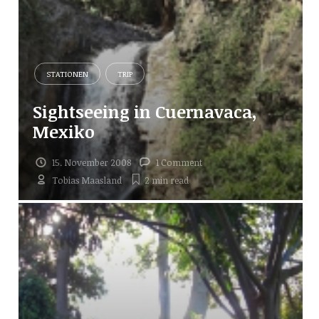
STATIONEN
TRIP
Sightseeing in Cuernavaca,
Mexiko
15. November 2008
1 Comment
Tobias Maasland
2 min
read