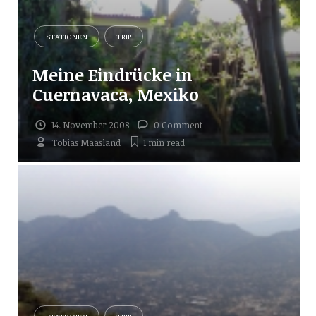
STATIONEN
TRIP
Meine Eindrücke in
Cuernavaca, Mexiko
14. November 2008
0 Comment
Tobias Maasland
1 min
read