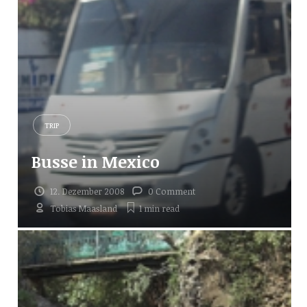
TRIP
Busse in Mexico
12. Dezember 2008
0 Comment
Tobias Maasland
1 min
read