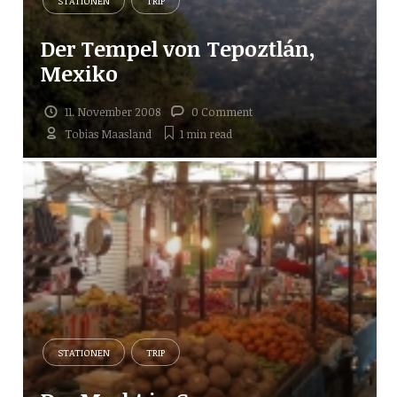
STATIONEN
TRIP
Der Tempel von Tepoztlán,
Mexiko
11. November 2008
0 Comment
Tobias Maasland
1 min
read
STATIONEN
TRIP