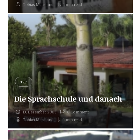
Tobias Maasland
1 min
read
TRIP
Die Sprachschule und danach
13. Dezember 2008
0 Comment
Tobias Maasland
1 min
read