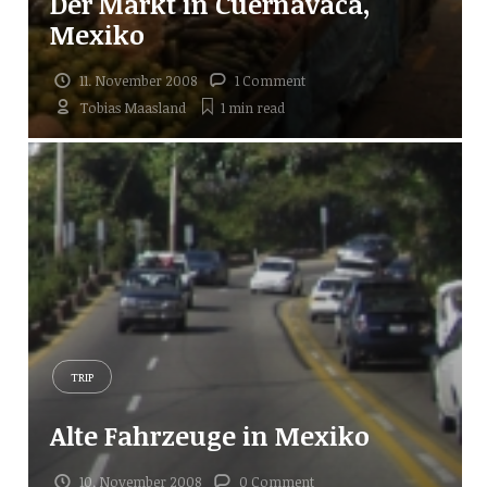
Der Markt in Cuernavaca,
Mexiko
11. November 2008
1 Comment
Tobias Maasland
1 min
read
TRIP
Alte Fahrzeuge in Mexiko
10. November 2008
0 Comment