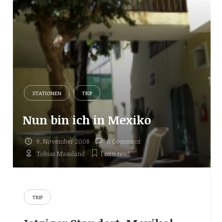
STATIONEN
TRIP
Nun bin ich in Mexiko
9. November 2008
0 Comment
Tobias Maasland
1 min
read
TRIP