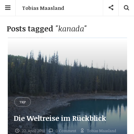
Tobias Maasland
Posts tagged
"kanada"
TRIP
Die Weltreise im Rückblick
22. April 2010
0 Comment
Tobias Maasland