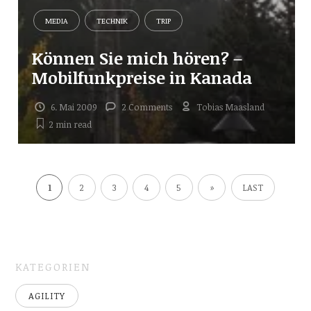
MEDIA
TECHNIK
TRIP
Können Sie mich hören? –
Mobilfunkpreise in Kanada
6. Mai 2009
2 Comments
Tobias Maasland
2 min
read
1
2
3
4
5
»
LAST
KATEGORIEN
AGILITY