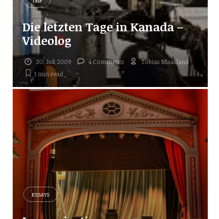
TRIP
Die letzten Tage in Kanada –
Videolog
20. Juli 2009
4 Comments
Tobias Maasland
1 min
read
ESSAYS