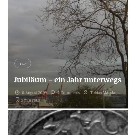
TRIP
Jubiläum – ein Jahr unterwegs
8. August 2009
2 Comments
Tobias Maasland
2 min
read