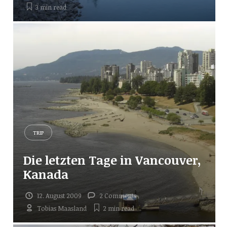
3 min
read
TRIP
Die letzten Tage in Vancouver,
Kanada
12. August 2009
2 Comments
Tobias Maasland
2 min
read