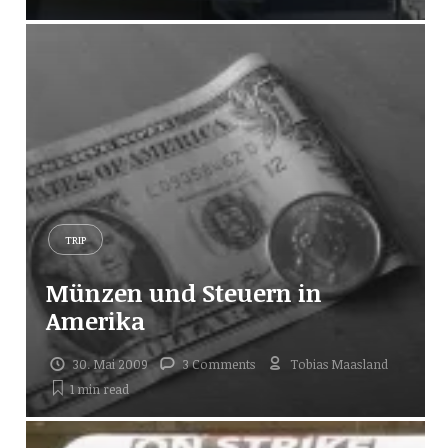
TRIP
Münzen und Steuern in
Amerika
30. Mai 2009
3 Comments
Tobias Maasland
1 min
read