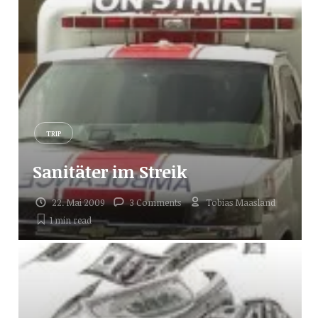
TRIP
Sanitäter im Streik
22. Mai 2009
3 Comments
Tobias Maasland
1 min
read