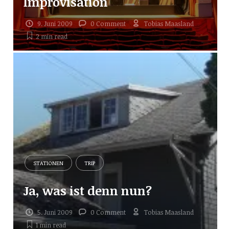
Improvisation
9. Juni 2009
0 Comment
Tobias Maasland
2 min
read
STATIONEN
TRIP
Ja, was ist denn nun?
5. Juni 2009
0 Comment
Tobias Maasland
1 min
read