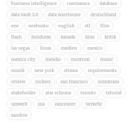
business intelligence
cuernavaca
database
data vault 2.0
data warehouse
deutschland
eee
eeebuntu
english
etl
film
flash
honduras
kanada
kino
kritik
las vegas
linux
medien
mexico
mexico city
mexiko
montreal
music
musik
new york
ottawa
requirements
review
rockies
san francisco
simutrans
stakeholder
star schema
toronto
tutorial
umwelt
usa
vancouver
verkehr
xandros