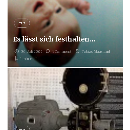
TRIP
Es lässt sich festhalten…
20. Juli 2009
1 Comment
Tobias Maasland
1 min
read