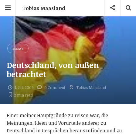
Tobias Maasland
ESSAYS
Deutschland, von außen
betrachtet
1. Juli 2009
0 Comment
Tobias Maasland
2 min
read
Einer meiner Hauptgründe zu reisen war, die
Meinungen, Ideen und Vorurteile anderer zu
Deutschland in Gesprächen herauszufinden und zu