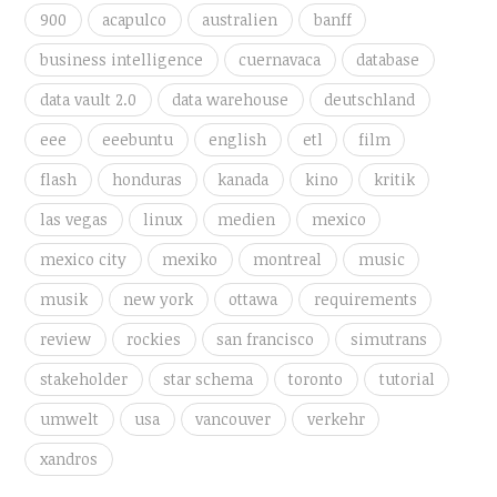
900
acapulco
australien
banff
business intelligence
cuernavaca
database
data vault 2.0
data warehouse
deutschland
eee
eeebuntu
english
etl
film
flash
honduras
kanada
kino
kritik
las vegas
linux
medien
mexico
mexico city
mexiko
montreal
music
musik
new york
ottawa
requirements
review
rockies
san francisco
simutrans
stakeholder
star schema
toronto
tutorial
umwelt
usa
vancouver
verkehr
xandros