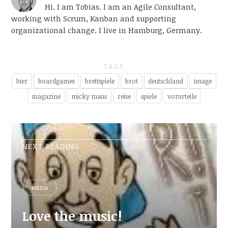
Hi. I am Tobias. I am an Agile Consultant,
working with Scrum, Kanban and supporting
organizational change. I live in Hamburg, Germany.
TAGS
bier
boardgames
brettspiele
brot
deutschland
image
magazine
micky maus
reise
spiele
vorurteile
NEXT READING
MEDIA
Love the music!