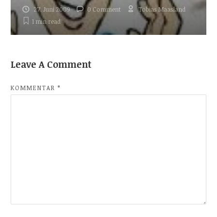
27. Juni 2009
0 Comment
Tobias Maasland
1 min
read
Leave A Comment
KOMMENTAR
*