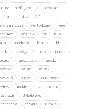
usiness intelligence
cuernavaca
atabase
data vault 2.0
ata warehouse
deutschland
eee
eebuntu
english
etl
film
lash
honduras
kanada
kino
ritik
las vegas
linux
medien
exico
mexico city
mexiko
ontreal
music
musik
ew york
ottawa
requirements
eview
rockies
san francisco
imutrans
stakeholder
tar schema
toronto
tutorial