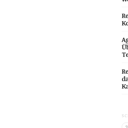
Re
Ko
Ag
Üb
T
Re
da
K
S
9