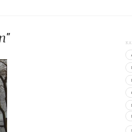
n"
KA