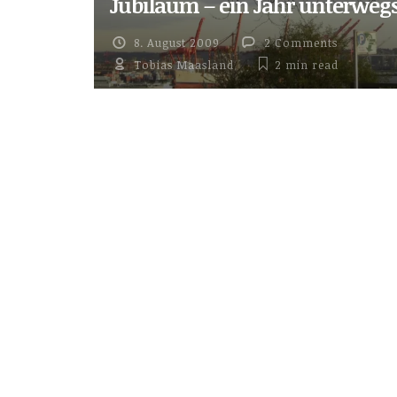
Jubiläum – ein Jahr unterweg
8. August 2009
2 Comments
Tobias Maasland
2 min
read