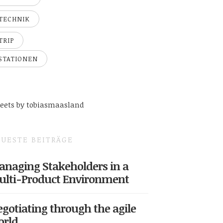
TECHNIK
TRIP
STATIONEN
eets by tobiasmaasland
UESTE BEITRÄGE
naging Stakeholders in a
ulti-Product Environment
gotiating through the agile
orld