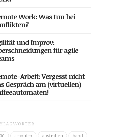
mote Work: Was tun bei
nflikten?
ilität und Improv:
erschneidungen für agile
eams
mote-Arbeit: Vergesst nicht
s Gespräch am (virtuellen)
affeeautomaten!
CHLAGWÖRTER
00
acapulco
australien
banff