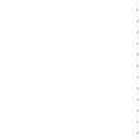
b
d
d
e
f
k
m
m
n
r
s
s