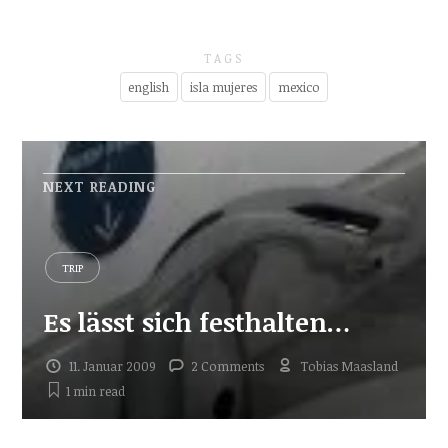
TAGS
english
isla mujeres
mexico
NEXT READING
TRIP
Es lässt sich festhalten…
11. Januar 2009
2 Comments
Tobias Maasland
1 min
read