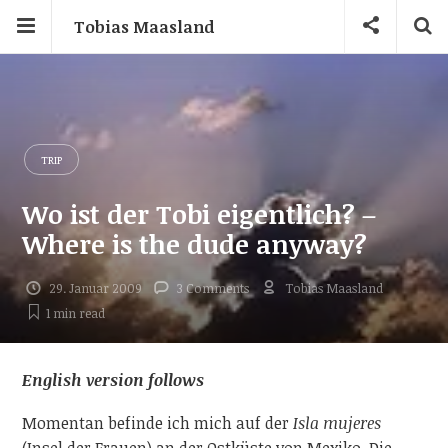
Tobias Maasland
TRIP
Wo ist der Tobi eigentlich? –
Where is the dude anyway?
29. Januar 2009
3 Comments
Tobias Maasland
1 min
read
English version follows
Momentan befinde ich mich auf der
Isla mujeres