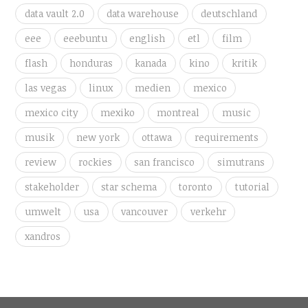
data vault 2.0
data warehouse
deutschland
eee
eeebuntu
english
etl
film
flash
honduras
kanada
kino
kritik
las vegas
linux
medien
mexico
mexico city
mexiko
montreal
music
musik
new york
ottawa
requirements
review
rockies
san francisco
simutrans
stakeholder
star schema
toronto
tutorial
umwelt
usa
vancouver
verkehr
xandros