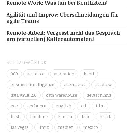
Remote Work: Was tun bei Konflikten?
Agilität und Improv: Überschneidungen für
agile Teams
Remote-Arbeit: Vergesst nicht das Gespräch
am (virtuellen) Kaffeeautomaten!
SCHLAGWÖRTER
900
acapulco
australien
banff
business intelligence
cuernavaca
database
data vault 2.0
data warehouse
deutschland
eee
eeebuntu
english
etl
film
flash
honduras
kanada
kino
kritik
las vegas
linux
medien
mexico