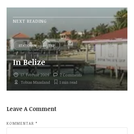
NEXT READING
STATIONEN
TRIP
In Belize
17. Februar 2009
2 Comments
Tobias Maasland
1 min
read
Leave A Comment
KOMMENTAR
*