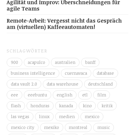
Agilität und Improv: Überschneidungen für
agile Teams
Remote-Arbeit: Vergesst nicht das Gespräch
am (virtuellen) Kaffeeautomaten!
SCHLAGWÖRTER
900
acapulco
australien
banff
business intelligence
cuernavaca
database
data vault 2.0
data warehouse
deutschland
eee
eeebuntu
english
etl
film
flash
honduras
kanada
kino
kritik
las vegas
linux
medien
mexico
mexico city
mexiko
montreal
music