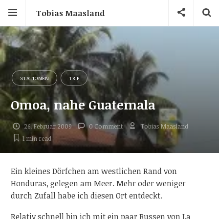
Tobias Maasland
STATIONEN
TRIP
Omoa, nahe Guatemala
26. Februar 2009
0 Comment
Tobias Maasland
1 min
read
Ein kleines Dörfchen am westlichen Rand von
Honduras, gelegen am Meer. Mehr oder weniger
durch Zufall habe ich diesen Ort entdeckt.
Relativ schnell bin ich mit ein paar Bussen von La