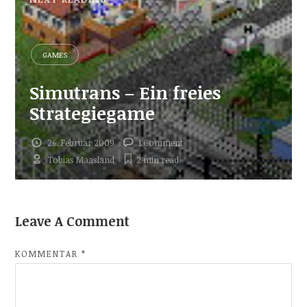
GAMES
Simutrans – Ein freies
Strategiegame
26. Februar 2009
1 Comment
Tobias Maasland
2 min
read
Leave A Comment
KOMMENTAR
*