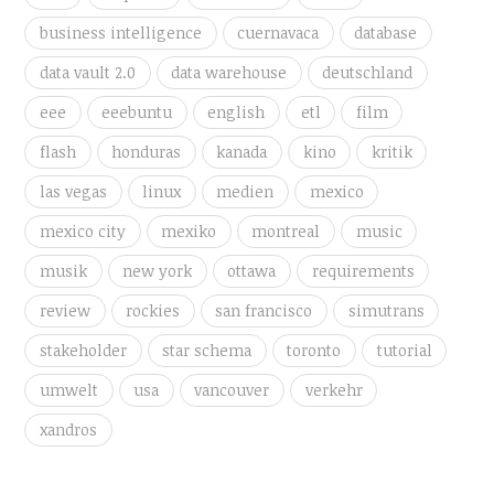
business intelligence
cuernavaca
database
data vault 2.0
data warehouse
deutschland
eee
eeebuntu
english
etl
film
flash
honduras
kanada
kino
kritik
las vegas
linux
medien
mexico
mexico city
mexiko
montreal
music
musik
new york
ottawa
requirements
review
rockies
san francisco
simutrans
stakeholder
star schema
toronto
tutorial
umwelt
usa
vancouver
verkehr
xandros