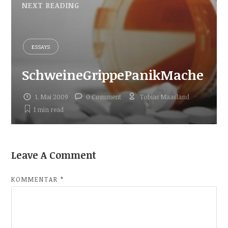
NEXT READING
ESSAYS
SchweineGrippePanikMache
1. Mai 2009
0 Comment
Tobias Maasland
1 min
read
Leave A Comment
KOMMENTAR
*