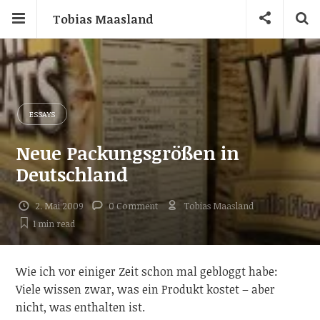
Tobias Maasland
ESSAYS
Neue Packungsgrößen in
Deutschland
2. Mai 2009
0 Comment
Tobias Maasland
1 min
read
Wie ich vor einiger Zeit schon mal gebloggt habe:
Viele wissen zwar, was ein Produkt kostet – aber
nicht, was enthalten ist.