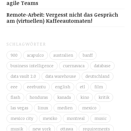
agile Teams
Remote-Arbeit: Vergesst nicht das Gespräch
am (virtuellen) Kaffeeautomaten!
SCHLAGWÖRTER
900
acapulco
australien
banff
business intelligence
cuernavaca
database
data vault 2.0
data warehouse
deutschland
eee
eeebuntu
english
etl
film
flash
honduras
kanada
kino
kritik
las vegas
linux
medien
mexico
mexico city
mexiko
montreal
music
musik
new york
ottawa
requirements