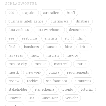
SCHLAGWÖRTER
900
acapulco
australien
banff
business intelligence
cuernavaca
database
data vault 2.0
data warehouse
deutschland
eee
eeebuntu
english
etl
film
flash
honduras
kanada
kino
kritik
las vegas
linux
medien
mexico
mexico city
mexiko
montreal
music
musik
new york
ottawa
requirements
review
rockies
san francisco
simutrans
stakeholder
star schema
toronto
tutorial
umwelt
usa
vancouver
verkehr