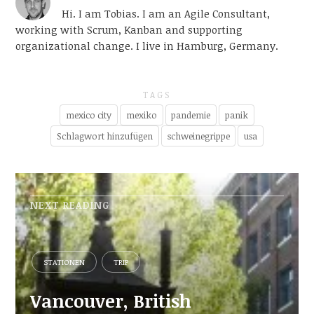
Hi. I am Tobias. I am an Agile Consultant,
working with Scrum, Kanban and supporting
organizational change. I live in Hamburg, Germany.
TAGS
mexico city
mexiko
pandemie
panik
Schlagwort hinzufügen
schweinegrippe
usa
NEXT READING
STATIONEN
TRIP
Vancouver, British