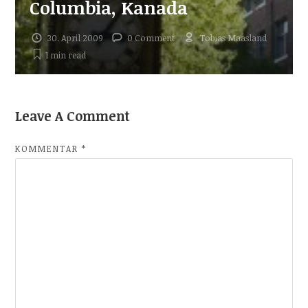
Columbia, Kanada
30. April 2009
0 Comment
Tobias Maasland
1 min
read
Leave A Comment
KOMMENTAR
*