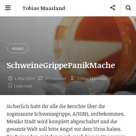
Tobias Maasland
ESSAYS
SchweineGrippePanikMache
1. Mai 2009
0 Comment
Tobias Maasland
1 min
read
Sicherlich habt ihr alle die Berichte über die
sogenannte Schweinegrippe, A/H1N1, mitbekommen.
Mexiko Stadt wird komplett abgeschaltet und die
gesamte Welt soll bitte Angst vor dem Virus haben.