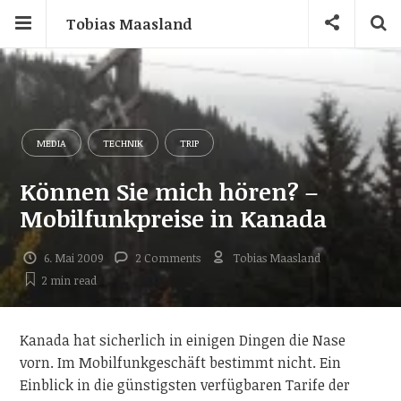
Tobias Maasland
MEDIA
TECHNIK
TRIP
Können Sie mich hören? –
Mobilfunkpreise in Kanada
6. Mai 2009
2 Comments
Tobias Maasland
2 min
read
Kanada hat sicherlich in einigen Dingen die Nase
vorn. Im Mobilfunkgeschäft bestimmt nicht. Ein
Einblick in die günstigsten verfügbaren Tarife der