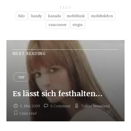
TAGS
fido
handy
kanada
mobilfunk
mobiltelefon
vancouver
virgin
NEXT READING
TRIP
Es lässt sich festhalten…
5. Mai 2009
0 Comment
Tobias Maasland
1 min
read