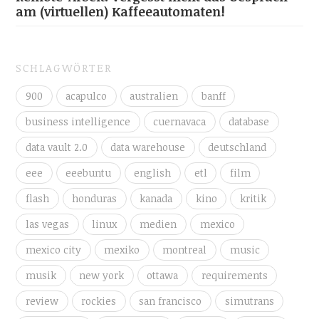
am (virtuellen) Kaffeeautomaten!
SCHLAGWÖRTER
900
acapulco
australien
banff
business intelligence
cuernavaca
database
data vault 2.0
data warehouse
deutschland
eee
eeebuntu
english
etl
film
flash
honduras
kanada
kino
kritik
las vegas
linux
medien
mexico
mexico city
mexiko
montreal
music
musik
new york
ottawa
requirements
review
rockies
san francisco
simutrans