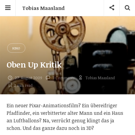
Tobias Maasland
KINO
Oben Up Kritik
27. August 2009
3 Comments
Tobias Maasland
2 min
read
Ein neuer Pixar-Animationsfilm? Ein übereifriger
Pfadfinder, ein verbitterter alter Mann und ein Haus
an Luftballons? Na, verrückt genug klingt das ja
schon. Und das ganze dazu noch in 3D?