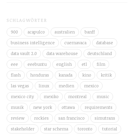
SCHLAGWÖRTER
900
acapulco
australien
banff
business intelligence
cuernavaca
database
data vault 2.0
data warehouse
deutschland
eee
eeebuntu
english
etl
film
flash
honduras
kanada
kino
kritik
las vegas
linux
medien
mexico
mexico city
mexiko
montreal
music
musik
new york
ottawa
requirements
review
rockies
san francisco
simutrans
stakeholder
star schema
toronto
tutorial