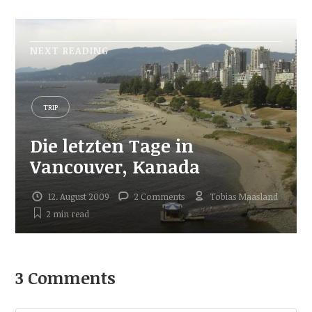
NEXT READING
TRIP
Die letzten Tage in
Vancouver, Kanada
12. August 2009
2 Comments
Tobias Maasland
2 min
read
3 Comments