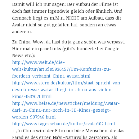
Damit will ich nur sagen: Der Aufbau der Filme ist
doch fast immer irgendwie gleich oder ähnlich. Und
demnach liegt es m.M.n. NICHT am Aufbau, dass dir
Avatar nicht so gut gefallen hat, sondern an etwas
anderem.
Zu China: Wow, da hast du ja ganz schön was verpasst.
Hier mal ein paar Links (gibt’s hunderte bei Google
News etc.):
http://www.welt.de/die-
welt/kultur/article5926457/Um-Konfuzius-zu-
foerdern-verbannt-China-Avatar.html
http://www.stern.de/kultur/film/staat-spricht-von-
desinteresse-avatar-fliegt-in-china-aus-vielen-
kinos-1537071.html
http://www.heise.de/newsticker/meldung/Avatar-
darf-in-China-nur-noch-in-3D-Kinos-gezeigt-
werden-907946.html
http://www.tagesschau.de/kultur/avatar102.html
+ „In China wird der Film um böse Menschen, die das
Paradies des guten Na’vi–Naturvolks zerstören, als