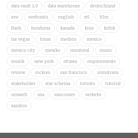
data vault 2.0
data warehouse
deutschland
eee
eeebuntu
english
etl
film
flash
honduras
kanada
kino
kritik
las vegas
linux
medien
mexico
mexico city
mexiko
montreal
music
musik
new york
ottawa
requirements
review
rockies
san francisco
simutrans
stakeholder
star schema
toronto
tutorial
umwelt
usa
vancouver
verkehr
xandros