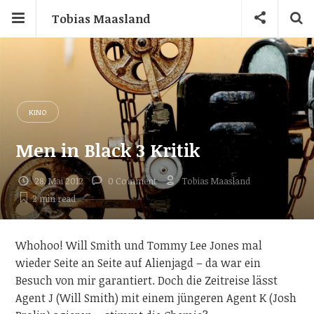
Tobias Maasland
KINO
Men in Black 3 Kritik
28. Mai 2012
0 Comment
Tobias Maasland
2 min
read
Whohoo! Will Smith und Tommy Lee Jones mal
wieder Seite an Seite auf Alienjagd – da war ein
Besuch von mir garantiert. Doch die Zeitreise lässt
Agent J (Will Smith) mit einem jüngeren Agent K (Josh