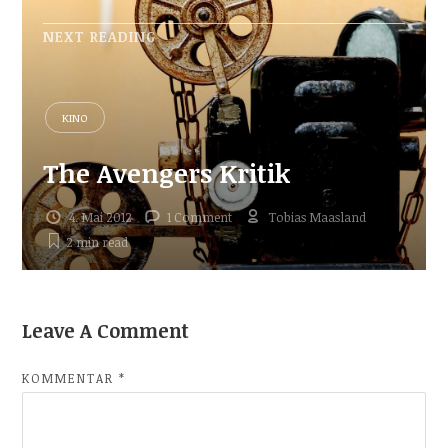
NEXT READING
KINO
The Avengers Kritik
4. Mai 2012
1 Comment
Tobias Maasland
2 min
read
Leave A Comment
KOMMENTAR
*