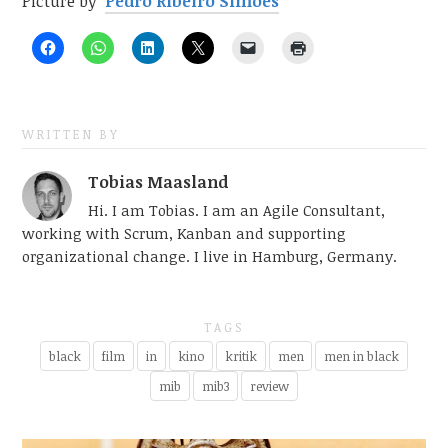
Picture by
Pedro Ribeiro Simões
WRITTEN BY
Tobias Maasland
Hi. I am Tobias. I am an Agile Consultant,
working with Scrum, Kanban and supporting
organizational change. I live in Hamburg, Germany.
TAGS
black
film
in
kino
kritik
men
men in black
mib
mib3
review