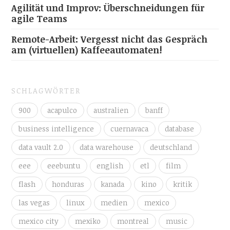
Agilität und Improv: Überschneidungen für
agile Teams
Remote-Arbeit: Vergesst nicht das Gespräch
am (virtuellen) Kaffeeautomaten!
SCHLAGWÖRTER
900
acapulco
australien
banff
business intelligence
cuernavaca
database
data vault 2.0
data warehouse
deutschland
eee
eeebuntu
english
etl
film
flash
honduras
kanada
kino
kritik
las vegas
linux
medien
mexico
mexico city
mexiko
montreal
music