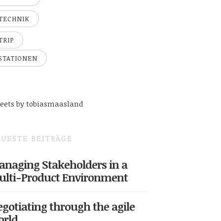
TECHNIK
TRIP
STATIONEN
eets by tobiasmaasland
UESTE BEITRÄGE
naging Stakeholders in a
ulti-Product Environment
gotiating through the agile
orld