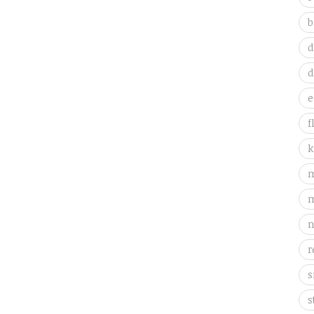
b
d
d
e
f
k
m
m
n
r
s
s