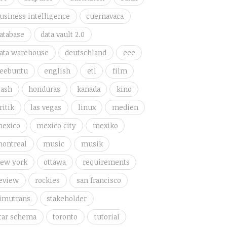
usiness intelligence
cuernavaca
atabase
data vault 2.0
ata warehouse
deutschland
eee
eebuntu
english
etl
film
lash
honduras
kanada
kino
ritik
las vegas
linux
medien
exico
mexico city
mexiko
ontreal
music
musik
ew york
ottawa
requirements
eview
rockies
san francisco
imutrans
stakeholder
tar schema
toronto
tutorial