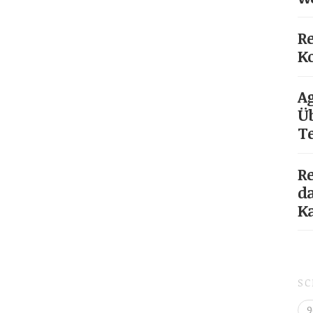
Re
Ko
Ag
Üb
T
Re
da
K
S
9