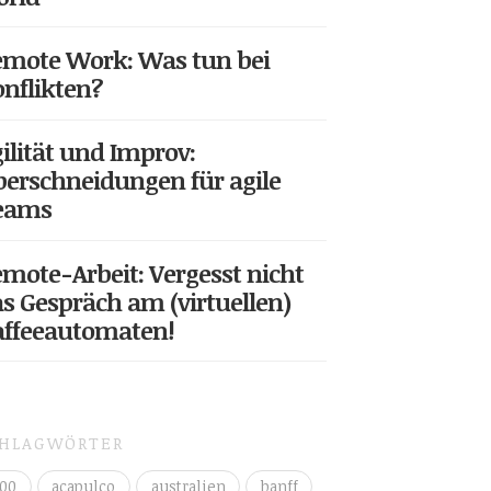
mote Work: Was tun bei
nflikten?
ilität und Improv:
erschneidungen für agile
eams
mote-Arbeit: Vergesst nicht
s Gespräch am (virtuellen)
affeeautomaten!
CHLAGWÖRTER
00
acapulco
australien
banff