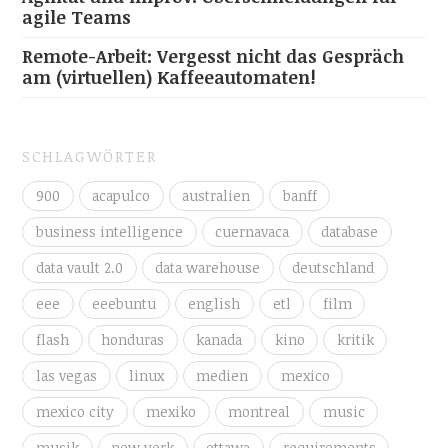
agile Teams
Remote-Arbeit: Vergesst nicht das Gespräch
am (virtuellen) Kaffeeautomaten!
SCHLAGWÖRTER
900
acapulco
australien
banff
business intelligence
cuernavaca
database
data vault 2.0
data warehouse
deutschland
eee
eeebuntu
english
etl
film
flash
honduras
kanada
kino
kritik
las vegas
linux
medien
mexico
mexico city
mexiko
montreal
music
musik
new york
ottawa
requirements