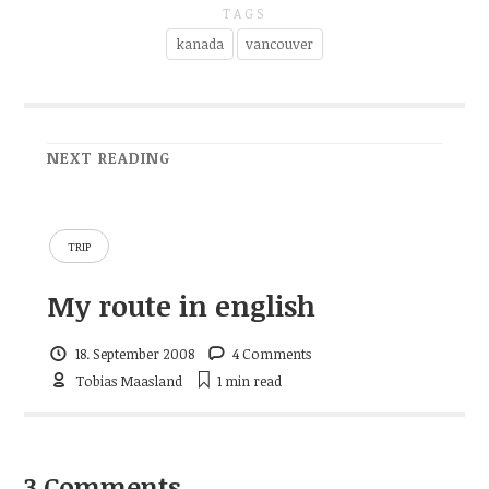
TAGS
kanada
vancouver
NEXT READING
TRIP
My route in english
18. September 2008
4 Comments
Tobias Maasland
1 min
read
3 Comments