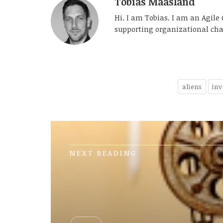
Tobias Maasland
Hi. I am Tobias. I am an Agil
supporting organizational cha
aliens
inv
NEXT READING