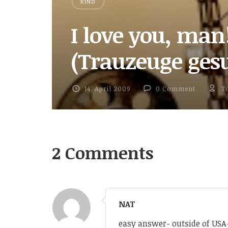
KINO
I love you, man
(Trauzeuge gesu
14. April 2009
0 Comment
T
2 Comments
NAT
easy answer- outside of USA