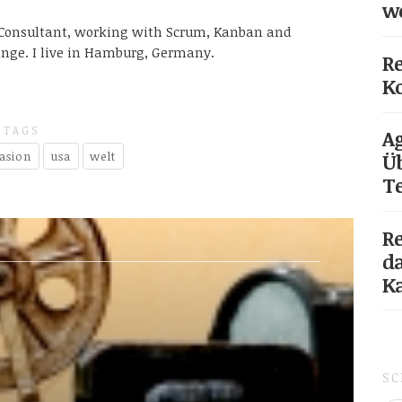
w
e Consultant, working with Scrum, Kanban and
nge. I live in Hamburg, Germany.
Re
Ko
TAGS
Ag
asion
usa
welt
Üb
T
Re
da
K
S