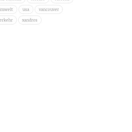
umwelt
usa
vancouver
erkehr
xandros