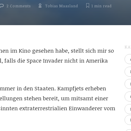
2 Comments
Tobias Maasland
1 min
read
KA
en im Kino gesehen habe, stellt sich mir so
 falls die Space Invader nicht in Amerika
immer in den Staaten. Kampfjets erheben
tellungen stehen bereit, um mitsamt einer
sinnten extraterrestrialien Einwanderer vom