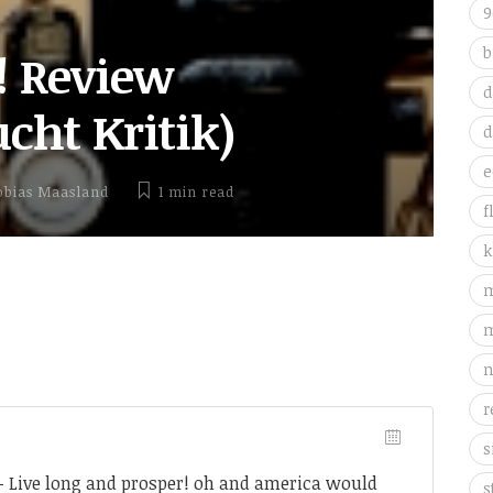
9
b
! Review
d
cht Kritik)
d
e
obias Maasland
1 min
read
f
k
m
m
n
r
s
- Live long and prosper! oh and america would
s