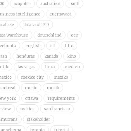
00
acapulco
australien
banff
usiness intelligence
cuernavaca
atabase
data vault 2.0
ata warehouse
deutschland
eee
eebuntu
english
etl
film
lash
honduras
kanada
kino
ritik
las vegas
linux
medien
exico
mexico city
mexiko
ontreal
music
musik
ew york
ottawa
requirements
eview
rockies
san francisco
imutrans
stakeholder
tar schema
toronto
tutorial