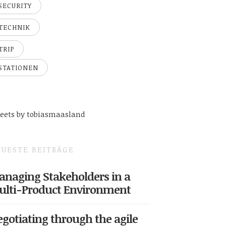
SECURITY
TECHNIK
TRIP
STATIONEN
eets by tobiasmaasland
UESTE BEITRÄGE
naging Stakeholders in a
ulti-Product Environment
gotiating through the agile