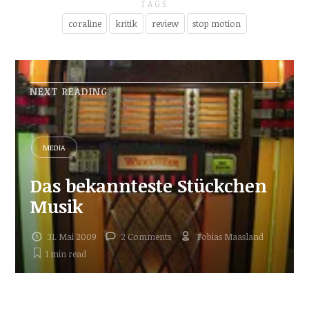
TAGS
coraline
kritik
review
stop motion
NEXT READING
MEDIA
Das bekannteste Stückchen
Musik
31. Mai 2009
2 Comments
Tobias Maasland
1 min
read