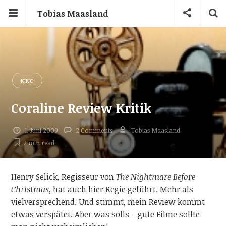
Tobias Maasland
KINO
Coraline Review Kritik
1. Juni 2009
2 Comments
Tobias Maasland
2 min
read
Henry Selick, Regisseur von
The Nightmare Before
Christmas
, hat auch hier Regie geführt. Mehr als
vielversprechend. Und stimmt, mein Review kommt
etwas verspätet. Aber was solls – gute Filme sollte