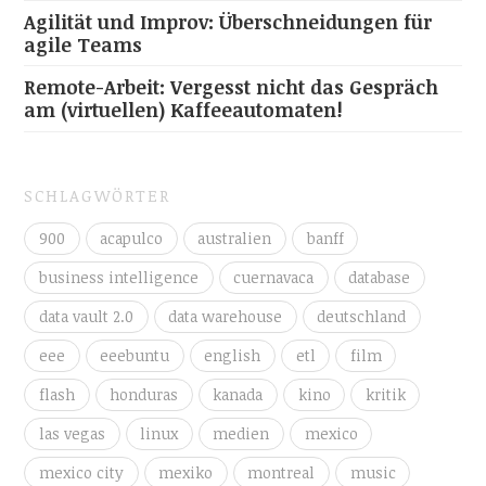
Agilität und Improv: Überschneidungen für
agile Teams
Remote-Arbeit: Vergesst nicht das Gespräch
am (virtuellen) Kaffeeautomaten!
SCHLAGWÖRTER
900
acapulco
australien
banff
business intelligence
cuernavaca
database
data vault 2.0
data warehouse
deutschland
eee
eeebuntu
english
etl
film
flash
honduras
kanada
kino
kritik
las vegas
linux
medien
mexico
mexico city
mexiko
montreal
music