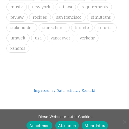
musik
new york
ottawa
requirements
review
rockies
san francisco
simutrans
stakeholder
star schema
toronto
tutorial
umwelt
usa
vancouver
verkehr
xandros
Impressum / Datenschutz / Kontakt
SHARE THIS SELECTION
Diese Webseite nutzt Cookies.
Tweet
Annehmen
Ablehnen
Mehr Infos