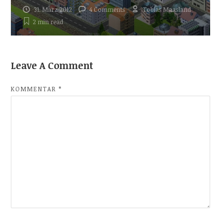
31. März 2012
4 Comments
Tobias Maasland
2 min
read
Leave A Comment
KOMMENTAR
*