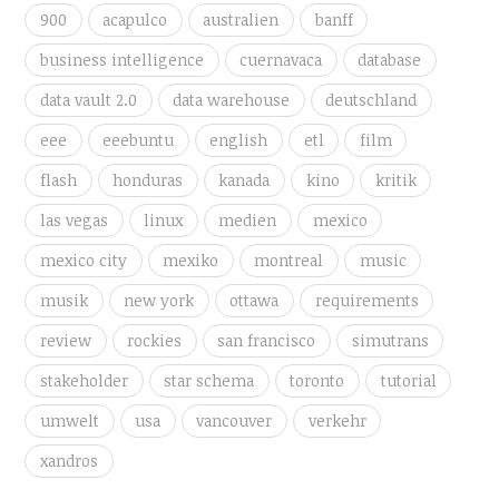
900
acapulco
australien
banff
business intelligence
cuernavaca
database
data vault 2.0
data warehouse
deutschland
eee
eeebuntu
english
etl
film
flash
honduras
kanada
kino
kritik
las vegas
linux
medien
mexico
mexico city
mexiko
montreal
music
musik
new york
ottawa
requirements
review
rockies
san francisco
simutrans
stakeholder
star schema
toronto
tutorial
umwelt
usa
vancouver
verkehr
xandros