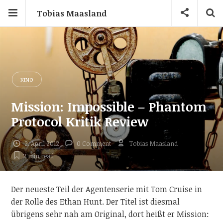
Tobias Maasland
KINO
Mission: Impossible – Phantom
Protocol Kritik Review
2. April 2012
0 Comment
Tobias Maasland
2 min
read
Der neueste Teil der Agentenserie mit Tom Cruise in
der Rolle des Ethan Hunt. Der Titel ist diesmal
übrigens sehr nah am Original, dort heißt er Mission: