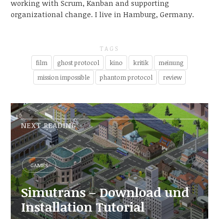
working with Scrum, Kanban and supporting
organizational change. I live in Hamburg, Germany.
TAGS
film
ghost protocol
kino
kritik
meinung
mission impossible
phantom protocol
review
NEXT READING
GAMES
Simutrans – Download und
Installation Tutorial