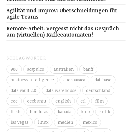
Agilität und Improv: Überschneidungen für
agile Teams
Remote-Arbeit: Vergesst nicht das Gespräch
am (virtuellen) Kaffeeautomaten!
SCHLAGWÖRTER
900
acapulco
australien
banff
business intelligence
cuernavaca
database
data vault 2.0
data warehouse
deutschland
eee
eeebuntu
english
etl
film
flash
honduras
kanada
kino
kritik
las vegas
linux
medien
mexico