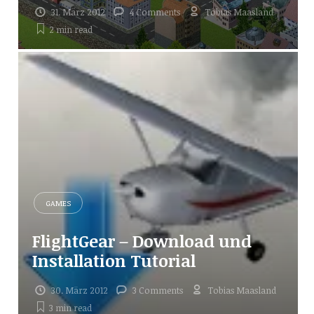
31. März 2012
4 Comments
Tobias Maasland
2 min
read
GAMES
FlightGear – Download und
Installation Tutorial
30. März 2012
3 Comments
Tobias Maasland
3 min
read