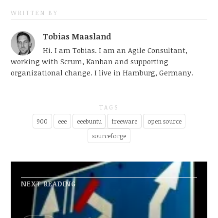
WRITTEN BY
Tobias Maasland
Hi. I am Tobias. I am an Agile Consultant,
working with Scrum, Kanban and supporting
organizational change. I live in Hamburg, Germany.
TAGS
900
eee
eeebuntu
freeware
open source
sourceforge
NEXT READING