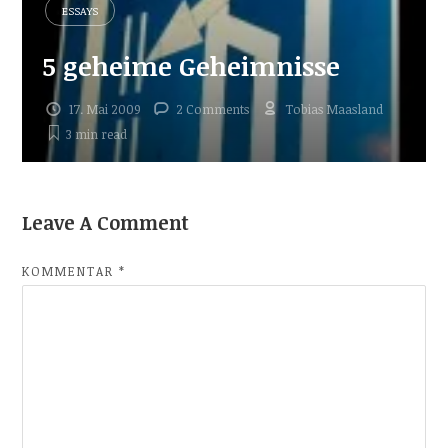
ESSAYS
5 geheime Geheimnisse
17. Mai 2009
2 Comments
Tobias Maasland
3 min
read
Leave A Comment
KOMMENTAR
*