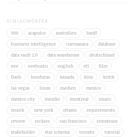
SCHLAGWÖRTER
900
acapulco
australien
banff
business intelligence
cuernavaca
database
data vault 2.0
data warehouse
deutschland
eee
eeebuntu
english
etl
film
flash
honduras
kanada
kino
kritik
las vegas
linux
medien
mexico
mexico city
mexiko
montreal
music
musik
new york
ottawa
requirements
review
rockies
san francisco
simutrans
stakeholder
star schema
toronto
tutorial