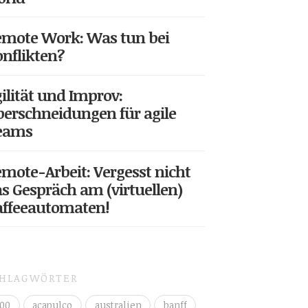
mote Work: Was tun bei
nflikten?
ilität und Improv:
erschneidungen für agile
eams
mote-Arbeit: Vergesst nicht
s Gespräch am (virtuellen)
affeeautomaten!
CHLAGWÖRTER
00
acapulco
australien
banff