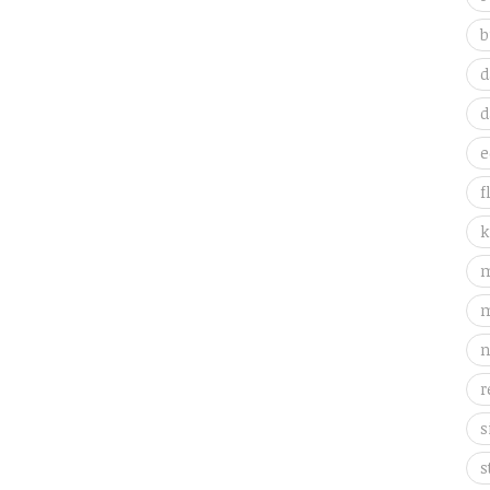
b
d
d
e
f
k
m
m
n
r
s
s