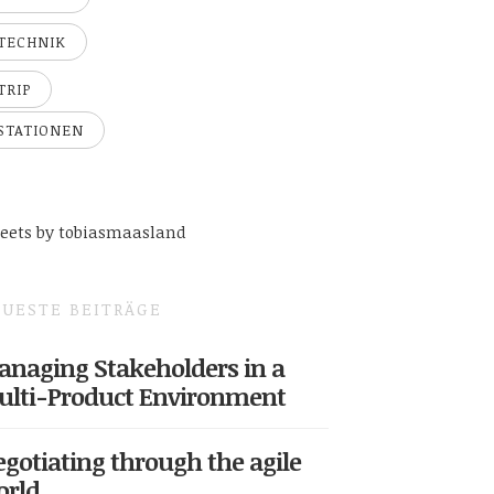
TECHNIK
TRIP
STATIONEN
eets by tobiasmaasland
UESTE BEITRÄGE
naging Stakeholders in a
ulti-Product Environment
gotiating through the agile
orld