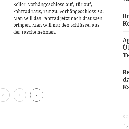
Keller, Vorhängeschloss auf, Tür auf,
Fahrrad raus, Tür zu, Vorhängeschloss zu.
Re
Man will das Fahrrad jetzt nach draussen
Ko
bringen. Man will nur den Schlüssel aus
der Tasche nehmen.
Ag
Üb
T
Re
da
K
«
1
2
S
9