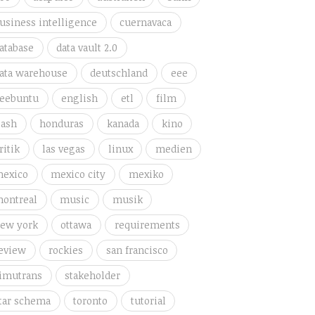
usiness intelligence
cuernavaca
atabase
data vault 2.0
ata warehouse
deutschland
eee
eebuntu
english
etl
film
lash
honduras
kanada
kino
ritik
las vegas
linux
medien
exico
mexico city
mexiko
ontreal
music
musik
ew york
ottawa
requirements
eview
rockies
san francisco
imutrans
stakeholder
tar schema
toronto
tutorial