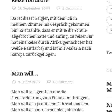
13. September 2008
0 Comment
Da ist dieser Belgier, mit dem ich in
meinem Zimmer ins Gespräch gekommen
bin. Er erzählte, dass er mit 16 die Schule
abgebrochen hatte und anfing, zu reisen. Er
hat eine Reise durch Afrika gemacht (er hat
weiße Hautfarbe) und ist mit Malaria nach
Tw
Europa zurückgeflogen.
NE
Man will…
9. März 2007
0 Comment
Ma
M
Man will ja eigentlich nur die
Steuererklärung zum Finanzamt bringen.
Ne
Man will das ja mit dem Fahrrad machen.
Man will das nur eben holen, ab in den
w